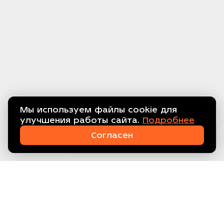
Мы используем файлы cookie для
улучшения работы сайта.
Подробнее
Связаться с нами!
Согласен
ООО ТЕХПРОМ, ИНН 7734416608
Склад: МО, г. Балашиха, мкр.
Кучино, ул. Южная 15