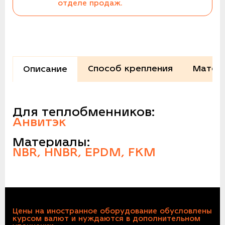
отделе продаж.
Способ крепления
Матер
Описание
Для теплобменников:
Анвитэк
Материалы:
NBR, HNBR, EPDM, FKM
Цены на иностранное оборудование обусловлены
курсом валют и нуждаются в дополнительном