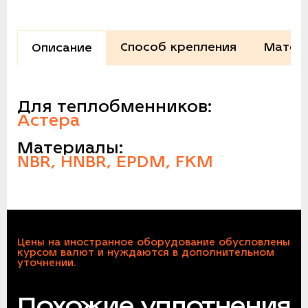
Способ крепления
Матер
Описание
Для теплобменников:
Астера
Материалы:
NBR, HNBR, EPDM, FKM
Цены на иностранное оборудование обусловлены
курсом валют и нуждаются в дополнительном
уточнении.
Похожие уплотнения