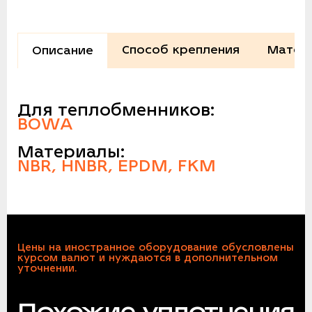
Способ крепления
Матер
Описание
Для теплобменников:
BOWA
Материалы:
NBR, HNBR, EPDM, FKM
Цены на иностранное оборудование обусловлены
курсом валют и нуждаются в дополнительном
уточнении.
Похожие уплотнения