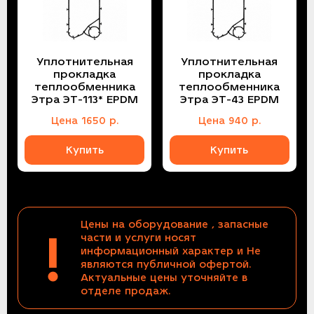
Уплотнительная
Уплотнительная
прокладка
прокладка
теплообменника
теплообменника
Этра ЭТ-113* EPDM
Этра ЭТ-43 EPDM
Цена
1650
р.
Цена
940
р.
Купить
Купить
Цены на оборудование , запасные
!
части и услуги носят
информационный характер и Не
являются публичной офертой.
Актуальные цены уточняйте в
отделе продаж.