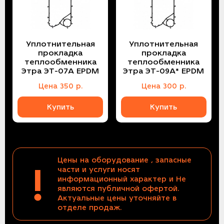
Уплотнительная
Уплотнительная
прокладка
прокладка
теплообменника
теплообменника
Этра ЭТ-07A EPDM
Этра ЭТ-09A* EPDM
Цена
350
р.
Цена
300
р.
Купить
Купить
Цены на оборудование , запасные
!
части и услуги носят
информационный характер и Не
являются публичной офертой.
Актуальные цены уточняйте в
отделе продаж.