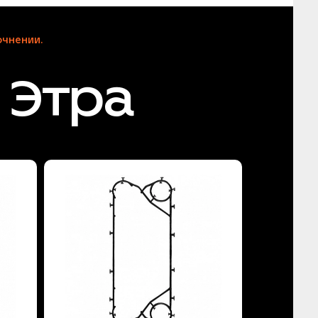
чнении.
 Этра