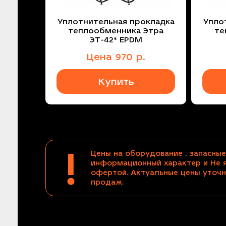
Уплотнительная прокладка
Упло
теплообменника Этра
те
ЭТ-42* EPDM
Цена
970
р.
Купить
!
Цены на оборудование , запасные
информационный характер и Не 
офертой. Актуальные цены уточн
продаж.