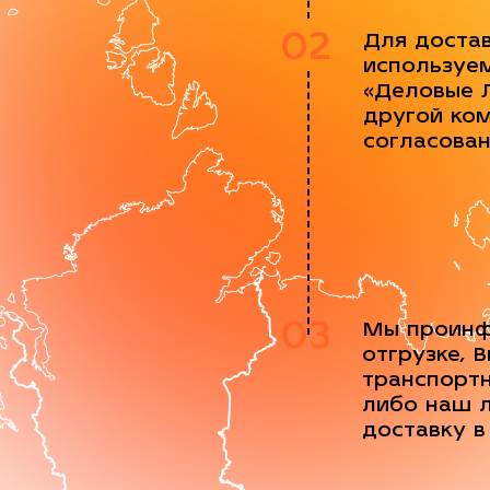
02
Для доста
используе
«Деловые 
другой ко
согласова
03
Мы проинф
отгрузке, 
транспорт
либо наш 
доставку в