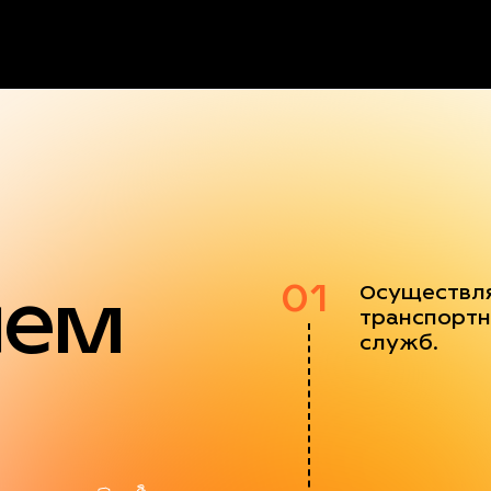
яем
01
Осуществл
транспортн
служб.