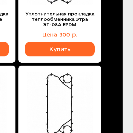
дка
Уплотнительная прокладка
а
теплообменника Этра
ЭТ-08A EPDM
Цена
300
р.
Купить