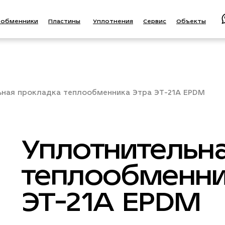
ообменники
Пластины
Уплотнения
Сервис
Объекты
ьная прокладка теплообменника Этра ЭТ-21A EPDM
Уплотнительн
теплообменни
ЭТ-21A EPDM