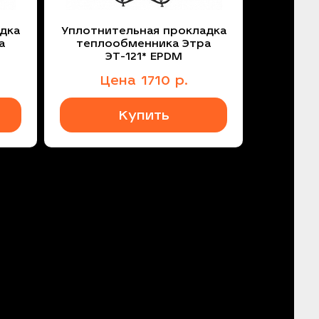
дка
Уплотнительная прокладка
а
теплообменника Этра
ЭТ-121* EPDM
Цена
1710
р.
Купить