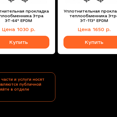
тнительная прокладка
Уплотнительная прокла
плообменника Этра
теплообменника Этр
ЭТ-64* EPDM
ЭТ-113* EPDM
Цена
1030
р.
Цена
1650
р.
Купить
Купить
 части и услуги носят
являются публичной
яйте в отделе