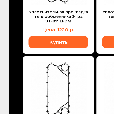
Уплотнительная прокладка
Упло
теплообменника Этра
те
ЭТ-81* EPDM
Цена
1220
р.
Купить