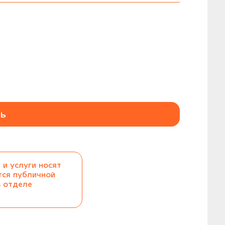
ь
 и услуги носят
тся публичной
в отделе