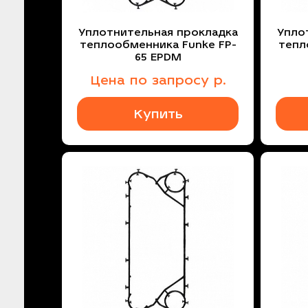
Уплотнительная прокладка
Упло
теплообменника Funke FP-
тепл
65 EPDM
Цена
по запросу
р.
Купить