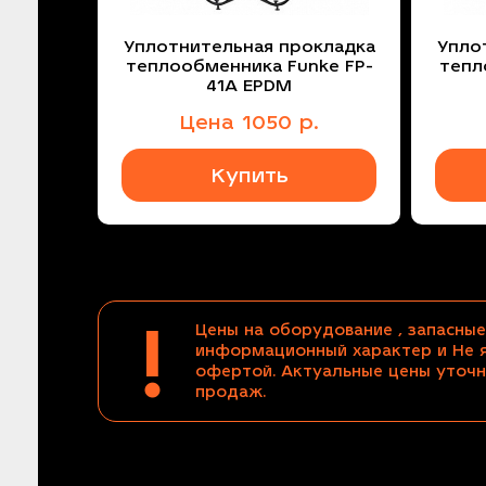
Уплотнительная прокладка
Упло
теплообменника Funke FP-
тепл
41A EPDM
Цена
1050
р.
Купить
!
Цены на оборудование , запасные
информационный характер и Не 
офертой. Актуальные цены уточн
продаж.