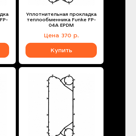
дка
Уплотнительная прокладка
FP-
теплообменника Funke FP-
04A EPDM
Цена
370
р.
Купить