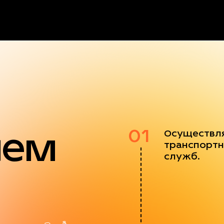
яем
01
Осуществл
транспортн
служб.