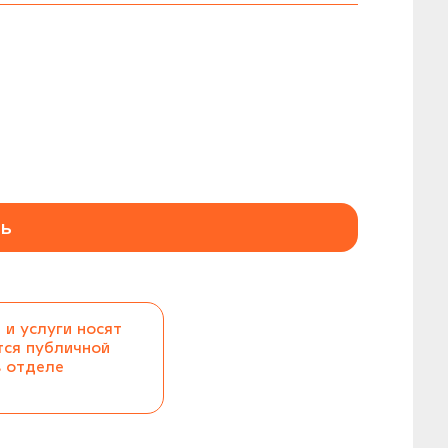
ь
 и услуги носят
тся публичной
в отделе