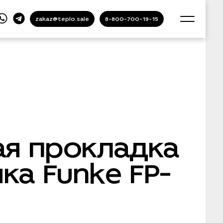
zakaz@teplo.sale
8-800-700-19-15
ая прокладка
а Funke FP-