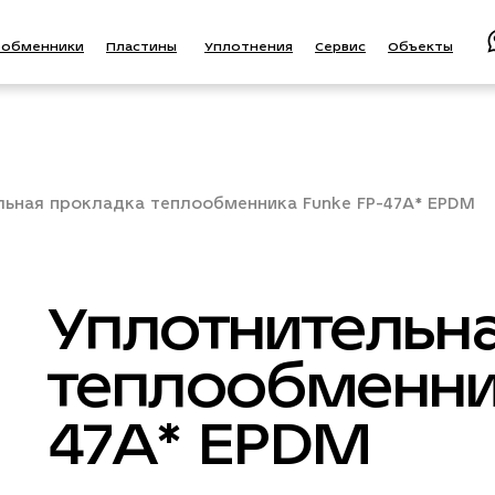
ообменники
Пластины
Уплотнения
Сервис
Объекты
льная прокладка теплообменника Funke FP-47A* EPDM
Уплотнительн
теплообменник
47A* EPDM