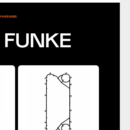
чнении.
 FUNKE