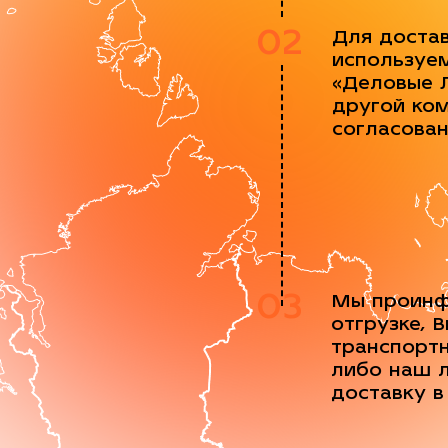
02
Для доста
используе
«Деловые 
другой ко
согласова
03
Мы проинф
отгрузке, 
транспорт
либо наш 
доставку в