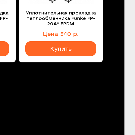
дка
Уплотнительная прокладка
FP-
теплообменника Funke FP-
20A* EPDM
Цена
540
р.
Купить