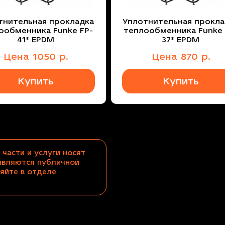
тнительная прокладка
Уплотнительная прокла
ообменника Funke FP-
теплообменника Funke 
41* EPDM
37* EPDM
Цена
1050
р.
Цена
870
р.
Купить
Купить
 части и услуги носят
являются публичной
яйте в отделе