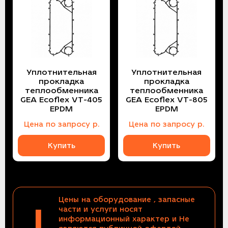
Уплотнительная
Уплотнительная
прокладка
прокладка
теплообменника
теплообменника
GEA Ecoflex VT-405
GEA Ecoflex VT-805
EPDM
EPDM
Цена
по запросу
р.
Цена
по запросу
р.
Купить
Купить
Цены на оборудование , запасные
!
части и услуги носят
информационный характер и Не