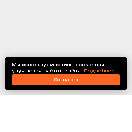
Мы используем файлы cookie для
улучшения работы сайта.
Подробнее
Связаться с нами!
Согласен
ООО ТЕХПРОМ, ИНН 7734416608
Склад: МО, г. Балашиха, мкр.
Кучино, ул. Южная 15