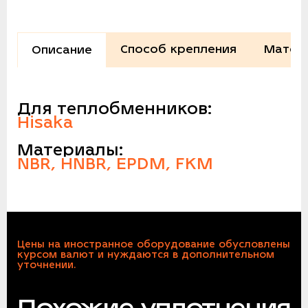
Способ крепления
Матер
Описание
Для теплобменников:
Hisaka
Материалы:
NBR, HNBR, EPDM, FKM
Цены на иностранное оборудование обусловлены
курсом валют и нуждаются в дополнительном
уточнении.
Похожие уплотнения