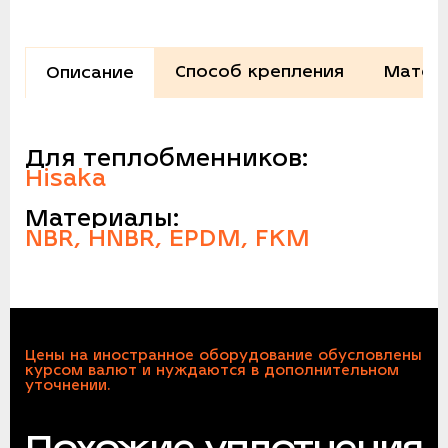
Способ крепления
Матер
Описание
Для теплобменников:
Hisaka
Материалы:
NBR, HNBR, EPDM, FKM
Цены на иностранное оборудование обусловлены
курсом валют и нуждаются в дополнительном
уточнении.
Похожие уплотнения