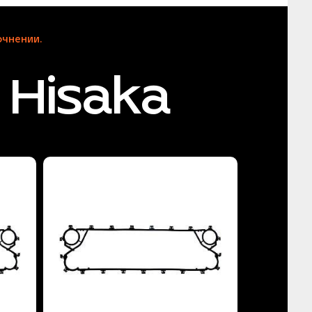
чнении.
Hisaka