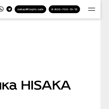
zakaz@teplo.sale
8-800-700-19-15
ка HISAKA