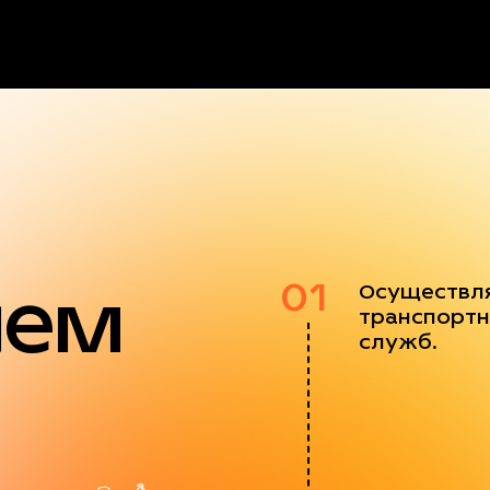
яем
01
Осуществл
транспортн
служб.