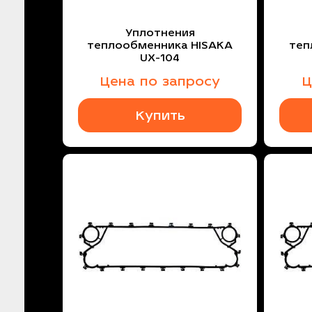
Уплотнения
теплообменника HISAKA
теп
UX-104
Цена по запросу
Ц
Купить