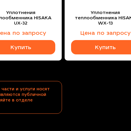
Уплотнения
Уплотнения
лообменника HISAKA
теплообменника HISA
UX-32
WX-13
ена по запросу
Цена по запросу
Купить
Купить
 части и услуги носят
являются публичной
яйте в отделе