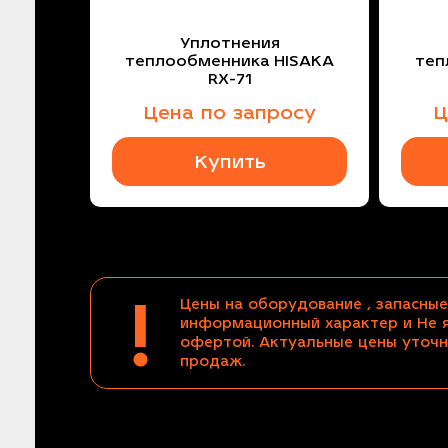
Уплотнения
теплообменника HISAKA
теп
RX-71
Цена по запросу
Ц
Купить
!
Цены на оборудование , запасные
информационный характер и Не 
офертой. Актуальные цены уточн
продаж.