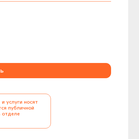
ь
 и услуги носят
тся публичной
в отделе