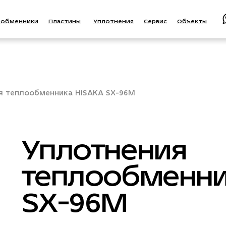
ообменники
Пластины
Уплотнения
Сервис
Объекты
я теплообменника HISAKA SX-96M
Уплотнения
теплообменни
SX-96M