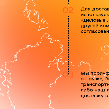
02
Для доста
используе
«Деловые 
другой ко
согласова
03
Мы проинф
отгрузке, 
транспорт
либо наш 
доставку в