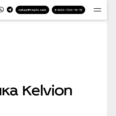
zakaz@teplo.sale
8-800-700-19-15
а Kelvion