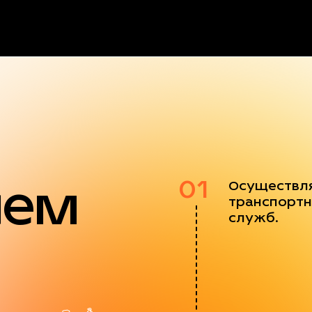
яем
01
Осуществл
транспортн
служб.