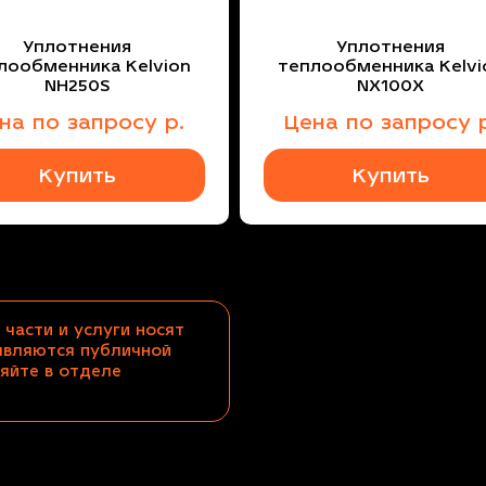
Уплотнения
Уплотнения
лообменника Kelvion
теплообменника Kelvi
NH250S
NX100X
ена
по запросу
р.
Цена
по запросу
р
Купить
Купить
 части и услуги носят
являются публичной
яйте в отделе