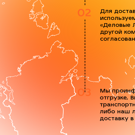
02
Для доста
используе
«Деловые 
другой ко
согласова
03
Мы проинф
отгрузке, 
транспорт
либо наш 
доставку в