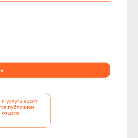
ь
 и услуги носят
тся публичной
в отделе