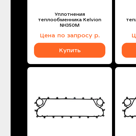
Уплотнения
теплообменника Kelvion
теп
NH350M
Цена
по запросу
р.
Ц
Купить