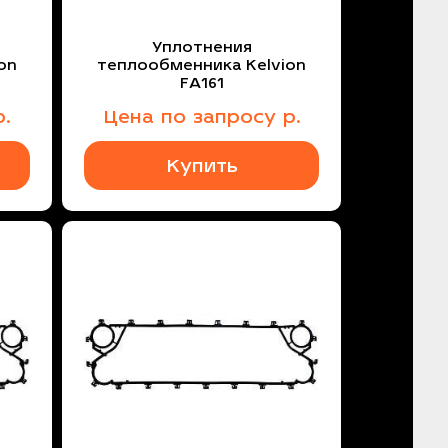
Уплотнения
on
теплообменника Kelvion
FA161
.
Цена
по запросу
р.
Купить