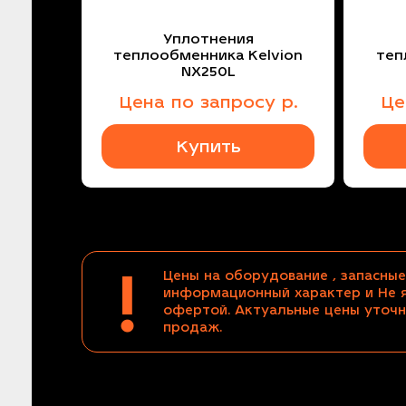
Уплотнения
теплообменника Kelvion
теп
NX250L
Цена
по запросу
р.
Ц
Купить
!
Цены на оборудование , запасные
информационный характер и Не 
офертой. Актуальные цены уточн
продаж.