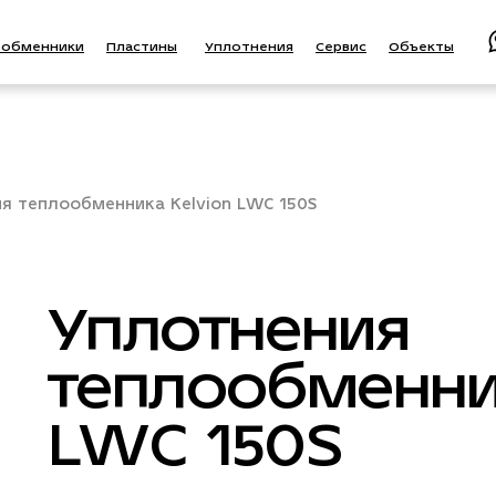
ообменники
Пластины
Уплотнения
Сервис
Объекты
я теплообменника Kelvion LWC 150S
Уплотнения
теплообменник
LWC 150S