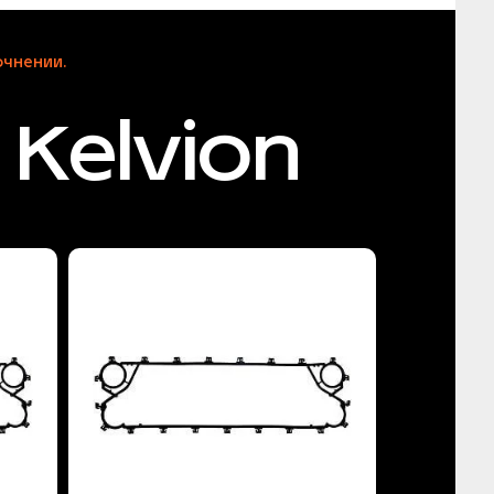
чнении.
Kelvion