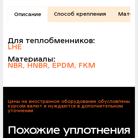
Способ крепления
Матер
Описание
Для теплобменников:
LHE
Материалы:
NBR, HNBR, EPDM, FKM
Цены на иностранное оборудование обусловлены
курсом валют и нуждаются в дополнительном
уточнении.
Похожие уплотнения