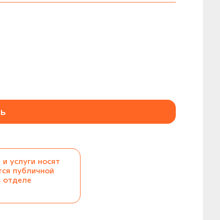
ь
 и услуги носят
тся публичной
в отделе