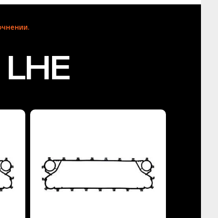
чнении.
 LHE