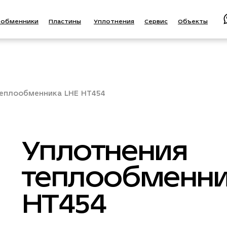
ообменники
Пластины
Уплотнения
Сервис
Объекты
еплообменника LHE HT454
Уплотнения
теплообменни
HT454