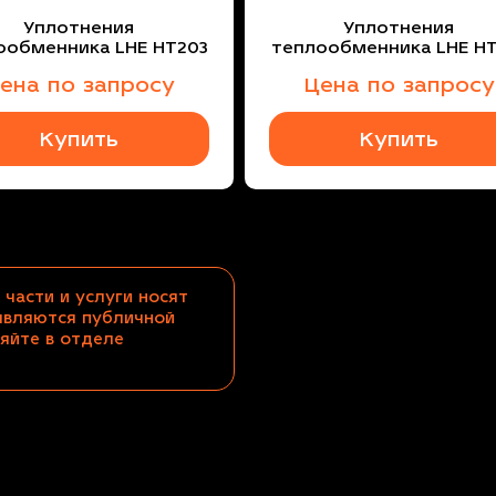
Уплотнения
Уплотнения
ообменника LHE HT203
теплообменника LHE HT
ена по запросу
Цена по запросу
Купить
Купить
 части и услуги носят
являются публичной
яйте в отделе