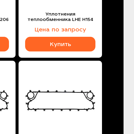
Уплотнения
T206
теплообменника LHE H154
Цена по запросу
Купить