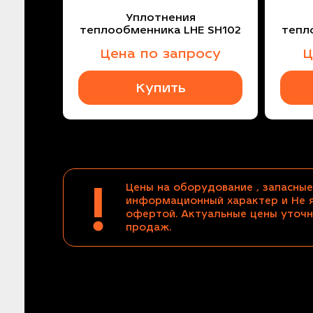
Уплотнения
теплообменника LHE SH102
тепл
Цена по запросу
Ц
Купить
!
Цены на оборудование , запасные
информационный характер и Не 
офертой. Актуальные цены уточн
продаж.