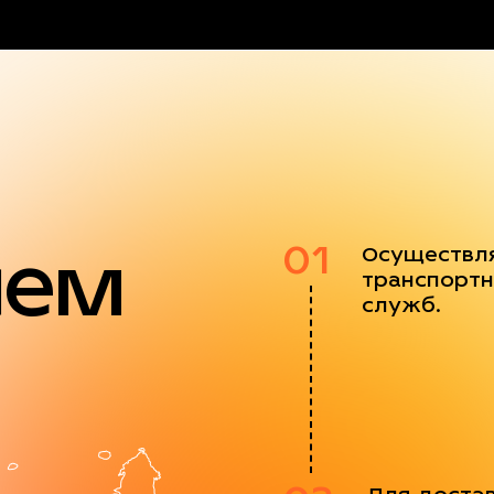
яем
01
Осуществл
транспортн
служб.