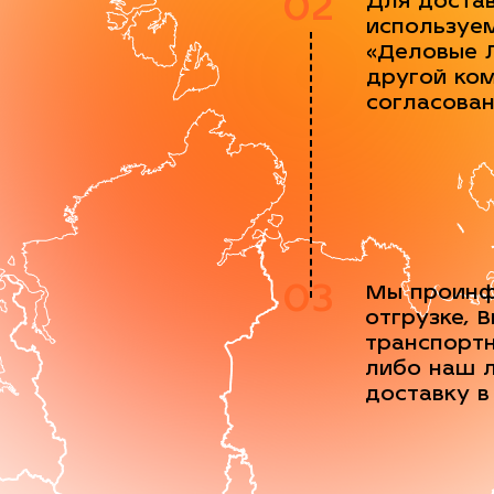
02
Для доста
используе
«Деловые 
другой ко
согласова
03
Мы проинф
отгрузке, 
транспорт
либо наш 
доставку в