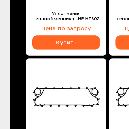
Уплотнения
теплообменника LHE HT302
тепл
Цена по запросу
Ц
Купить