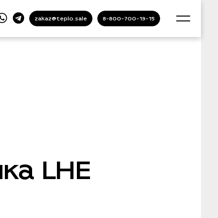
zakaz@teplo.sale
8-800-700-19-15
ка LHE