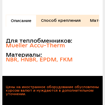
Способ крепления
Матер
Описание
Для теплобменников:
Mueller Accu-Therm
Материалы:
NBR, HNBR, EPDM, FKM
Цены на иностранное оборудование обусловлены
курсом валют и нуждаются в дополнительном
уточнении.