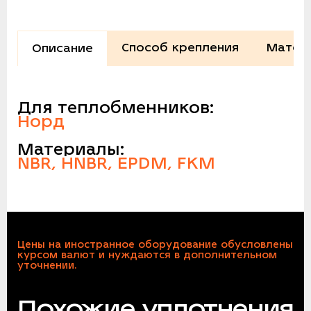
Способ крепления
Матер
Описание
Для теплобменников:
Норд
Материалы:
NBR, HNBR, EPDM, FKM
Цены на иностранное оборудование обусловлены
курсом валют и нуждаются в дополнительном
уточнении.
Похожие уплотнения