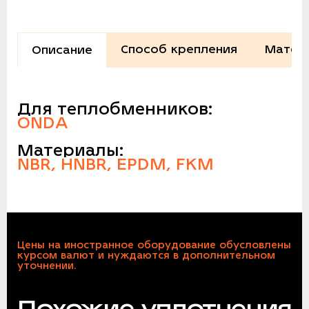
Способ крепления
Матер
Описание
Для теплобменников:
ONDA
Материалы:
NBR, HNBR, EPDM, FKM
Цены на иностранное оборудование обусловлены
курсом валют и нуждаются в дополнительном
уточнении.
Похожие уплотнения