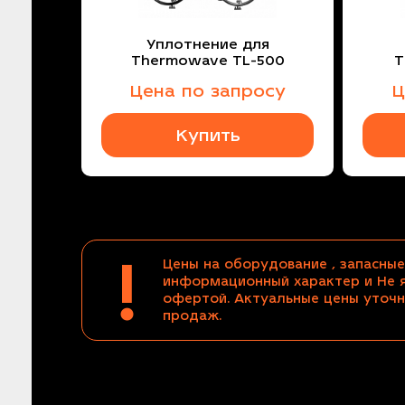
Уплотнение для
Thermowave TL-500
T
Цена по запросу
Ц
Купить
!
Цены на оборудование , запасные
информационный характер и Не 
офертой. Актуальные цены уточн
продаж.