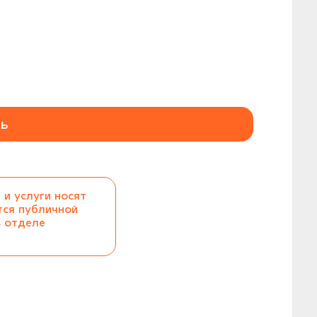
ь
 и услуги носят
тся публичной
в отделе