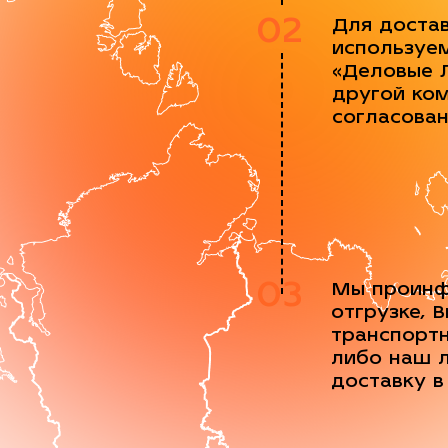
02
Для доста
используе
«Деловые 
другой ко
согласова
03
Мы проинф
отгрузке, 
транспорт
либо наш 
доставку в