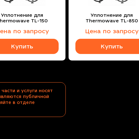
Уплотнение для
Уплотнение для
hermowave TL-150
Thermowave TL-850
ена по запросу
Цена по запросу
Купить
Купить
 части и услуги носят
являются публичной
яйте в отделе