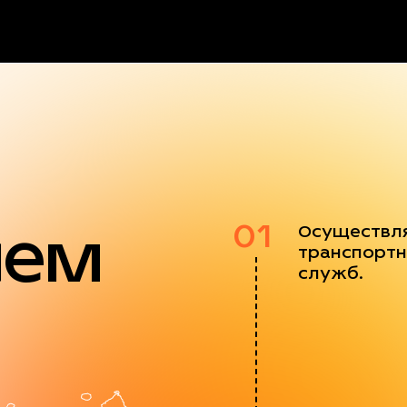
яем
01
Осуществл
транспортн
служб.