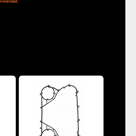
чнении.