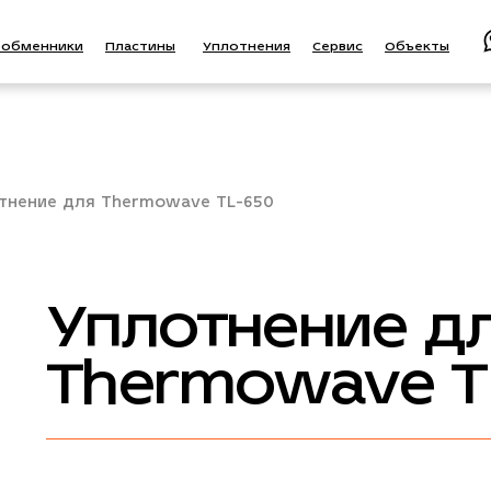
ообменники
Пластины
Уплотнения
Сервис
Объекты
тнение для Thermowave TL-650
Уплотнение д
Thermowave T