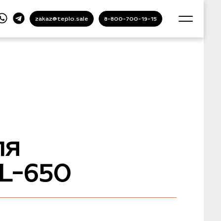
zakaz@teplo.sale
8-800-700-19-15
ля
L-650