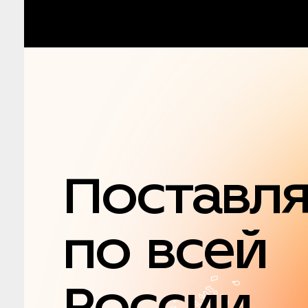
Поставл
по всей
России