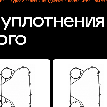
лены курсом валют и нуждаются в дополнительном уто
уплотнения
рго