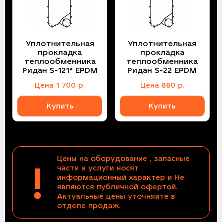
Уплотнительная
Уплотнительная
прокладка
прокладка
теплообменника
теплообменника
Ридан S-121* EPDM
Ридан S-22 EPDM
Цена
1 700
р.
Цена
880
р.
Купить
Купить
Цены на оборудование , запасные
!
части и услуги носят
информационный характер и Не
являются публичной офертой.
Актуальные цены уточняйте в
отделе продаж.