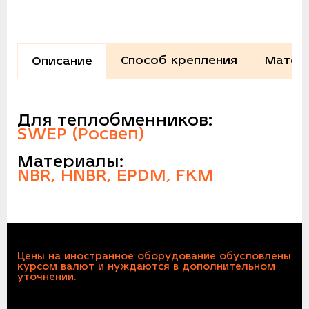
Способ крепления
Матер
Описание
Для теплобменников:
SWEP (Росвеп)
Материалы:
NBR, HNBR, EPDM, FKM
Цены на иностранное оборудование обусловлены
курсом валют и нуждаются в дополнительном
уточнении.