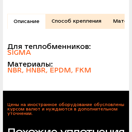
Способ крепления
Матер
Описание
Для теплобменников:
SIGMA
Материалы:
NBR, HNBR, EPDM, FKM
Цены на иностранное оборудование обусловлены
курсом валют и нуждаются в дополнительном
уточнении.
Похожие уплотнения