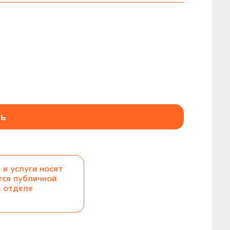
ь
 и услуги носят
тся публичной
в отделе