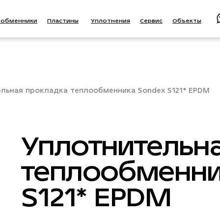
ообменники
Пластины
Уплотнения
Сервис
Объекты
льная прокладка теплообменника Sondex S121* EPDM
Уплотнительн
теплообменни
S121* EPDM