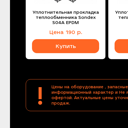
Уплотнительная прокладка
Упло
теплообменника Sondex
теп
S04A EPDM
Цена
190
р.
Купить
!
Цены на оборудование , запасные
информационный характер и Не 
офертой. Актуальные цены уточн
продаж.