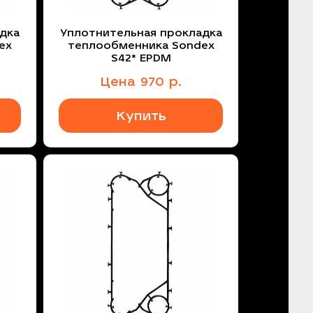
дка
Уплотнительная прокладка
ex
теплообменника Sondex
S42* EPDM
Цена
970
р.
Купить