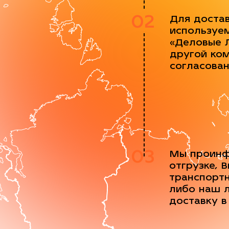
02
Для доста
используе
«Деловые 
другой ко
согласова
03
Мы проинф
отгрузке, 
транспорт
либо наш 
доставку в