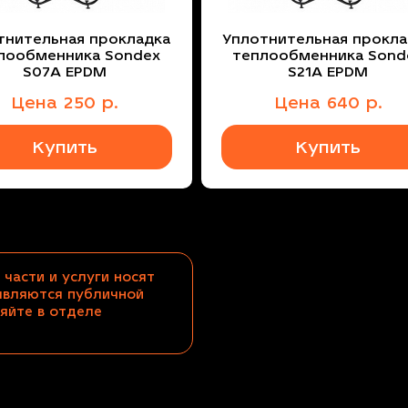
тнительная прокладка
Уплотнительная прокла
лообменника Sondex
теплообменника Sond
S07A EPDM
S21A EPDM
Цена
250
р.
Цена
640
р.
Купить
Купить
 части и услуги носят
являются публичной
яйте в отделе