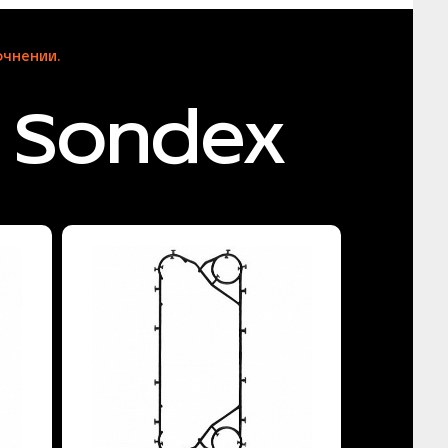
чнении.
 Sondex