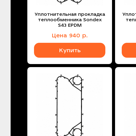
Уплотнительная прокладка
Упло
теплообменника Sondex
теп
S43 EPDM
Цена
940
р.
Купить