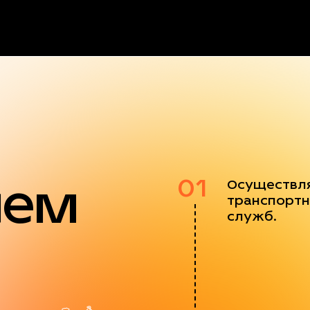
яем
01
Осуществл
транспортн
служб.