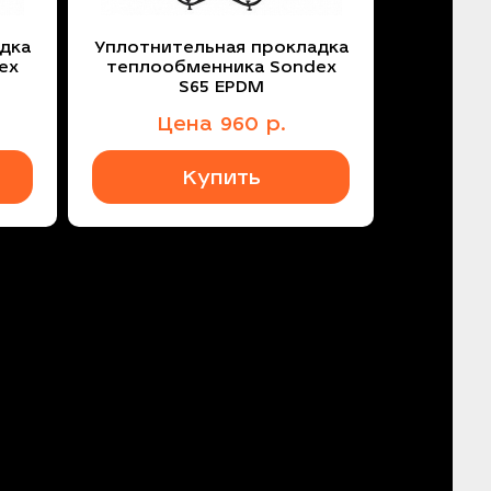
дка
Уплотнительная прокладка
ex
теплообменника Sondex
S65 EPDM
Цена
960
р.
Купить