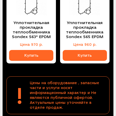
Уплотнительная
Уплотнительная
прокладка
прокладка
теплообменника
теплообменника
Sondex S63* EPDM
Sondex S65 EPDM
Цена
970
р.
Цена
960
р.
Купить
Купить
Цены на оборудование , запасные
!
части и услуги носят
информационный характер и Не
являются публичной офертой.
Актуальные цены уточняйте в
отделе продаж.