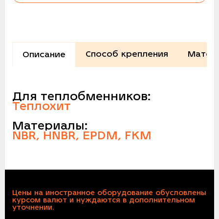
Способ крепления
Матер
Описание
Для теплобменников:
Теплохит
Материалы:
NBR, HNBR, EPDM, FKM
Цены на иностранное оборудование обусловлены
курсом валют и нуждаются в дополнительном
уточнении.