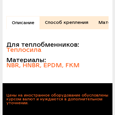
Способ крепления
Матер
Описание
Для теплобменников:
Теплосила
Материалы:
NBR, HNBR, EPDM, FKM
Цены на иностранное оборудование обусловлены
курсом валют и нуждаются в дополнительном
уточнении.