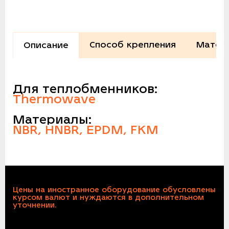
Способ крепления
Матер
Описание
Для теплобменников:
Thermowave
Материалы:
NBR, HNBR, EPDM, FKM
Цены на иностранное оборудование обусловлены
курсом валют и нуждаются в дополнительном
уточнении.