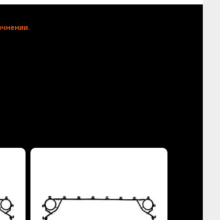
чнении.