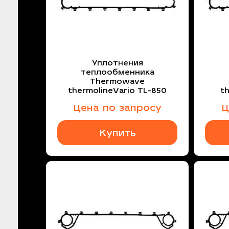
Уплотнения
теплообменника
Thermowave
thermolineVario TL-850
t
Цена по запросу
Ц
Купить