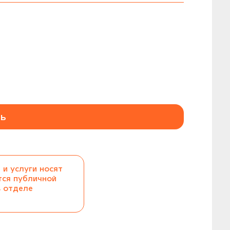
ь
 и услуги носят
тся публичной
в отделе