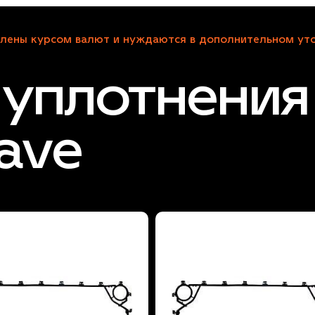
лены курсом валют и нуждаются в дополнительном уто
уплотнения
ave