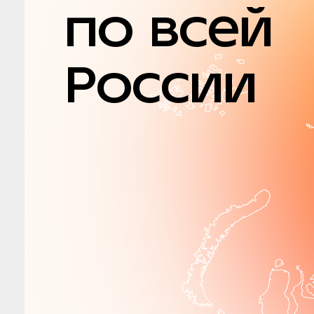
по всей
России