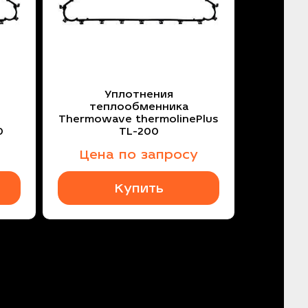
Уплотнения
теплообменника
Thermowave thermolinePlus
0
TL-200
Цена по запросу
Купить