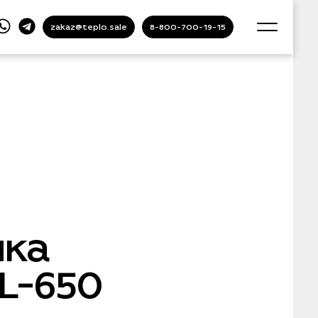
zakaz@teplo.sale
8-800-700-19-15
ка
L-650