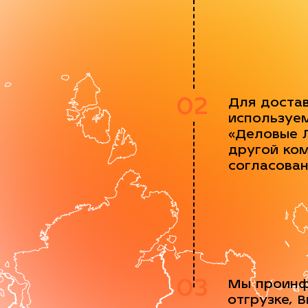
02
Для доста
используе
«Деловые 
другой ко
согласова
03
Мы проинф
отгрузке, 