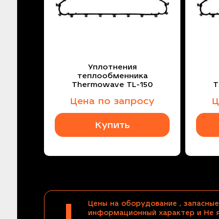
Уплотнения
теплообменника
Thermowave TL-150
T
Цена по запросу
Ц
Купить
!
Цены на оборудование , запасные
информационный характер и Не 