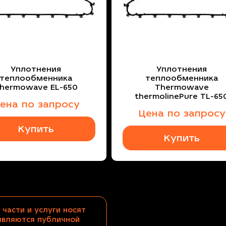
Уплотнения
Уплотнения
теплообменника
теплообменника
hermowave EL-650
Thermowave
thermolinePure TL-65
ена по запросу
Цена по запросу
Купить
Купить
 части и услуги носят
являются публичной