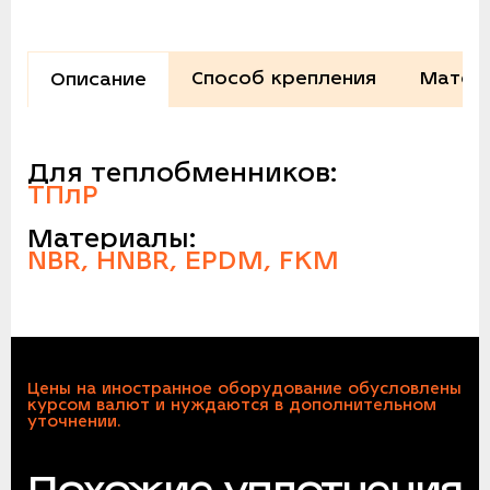
Способ крепления
Матер
Описание
Для теплобменников:
ТПлР
Материалы:
NBR, HNBR, EPDM, FKM
Цены на иностранное оборудование обусловлены
курсом валют и нуждаются в дополнительном
уточнении.
Похожие уплотнения