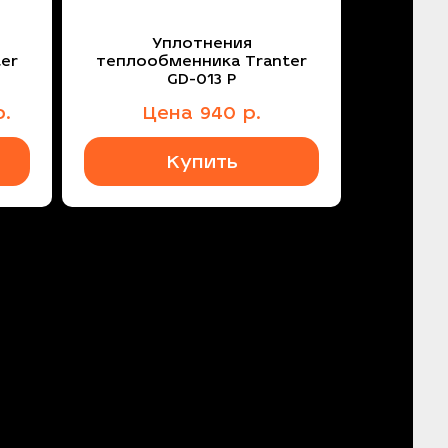
Уплотнения
er
теплообменника Tranter
GD-013 P
.
Цена
940
р.
Купить