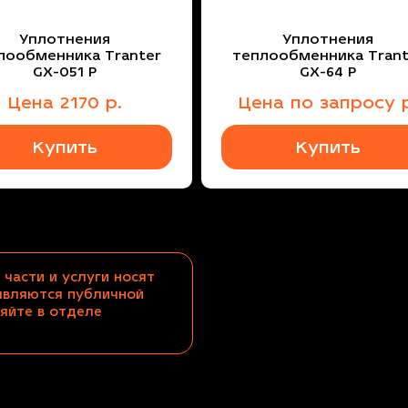
Уплотнения
Уплотнения
лообменника Tranter
теплообменника Trant
GX-051 P
GX-64 P
Цена
2170
р.
Цена
по запросу
р
Купить
Купить
 части и услуги носят
являются публичной
яйте в отделе