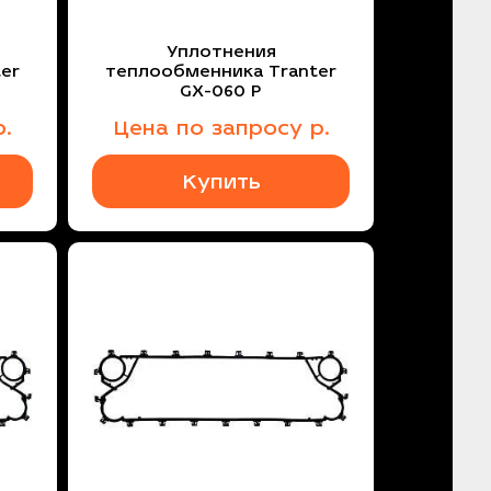
Уплотнения
er
теплообменника Tranter
GX-060 P
.
Цена
по запросу
р.
Купить