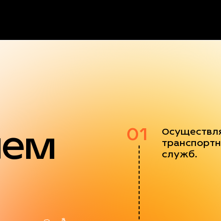
яем
01
Осуществл
транспортн
служб.