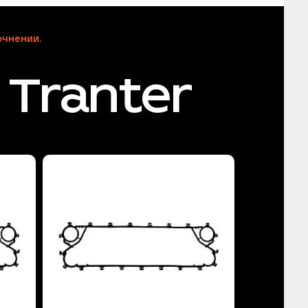
чнении.
Tranter