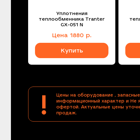
Уплотнения
теплообменника Tranter
теп
GX-051 N
Цена
1880
р.
Купить
!
Цены на оборудование , запасные
информационный характер и Не 
офертой. Актуальные цены уточн
продаж.