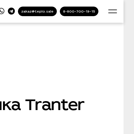
zakaz@teplo.sale
8-800-700-19-15
а Tranter