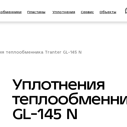
ообменники
Пластины
Уплотнения
Сервис
Объекты
ия теплообменника Tranter GL-145 N
Уплотнения
теплообменник
GL-145 N