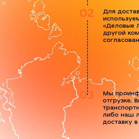
02
Для доста
используе
«Деловые 
другой ко
согласова
03
Мы проинф
отгрузке, 
транспорт
либо наш 
доставку в