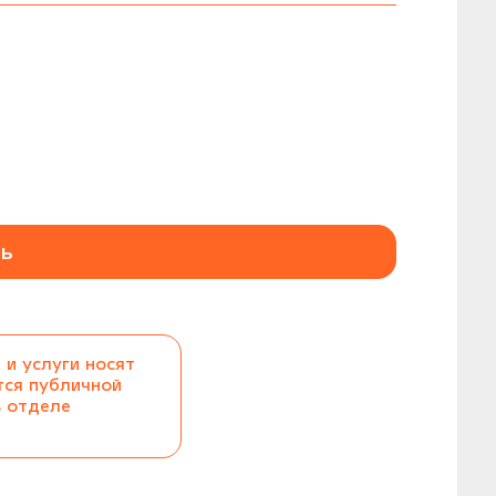
ь
 и услуги носят
тся публичной
в отделе