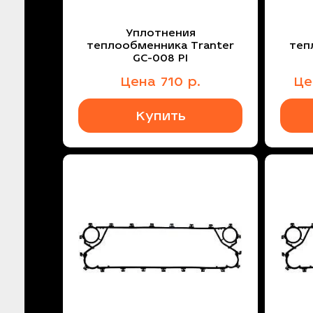
Уплотнения
теплообменника Tranter
теп
GC-008 PI
Цена
710
р.
Ц
Купить