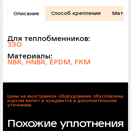
Способ крепления
Матер
Описание
Для теплобменников:
ЗЭО
Материалы:
NBR, HNBR, EPDM, FKM
Цены на иностранное оборудование обусловлены
курсом валют и нуждаются в дополнительном
уточнении.
Похожие уплотнения