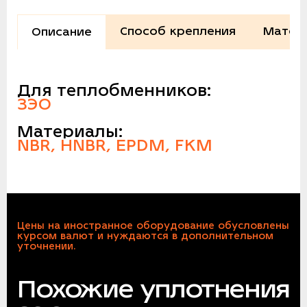
Способ крепления
Матер
Описание
Для теплобменников:
ЗЭО
Материалы:
NBR, HNBR, EPDM, FKM
Цены на иностранное оборудование обусловлены
курсом валют и нуждаются в дополнительном
уточнении.
Похожие уплотнения