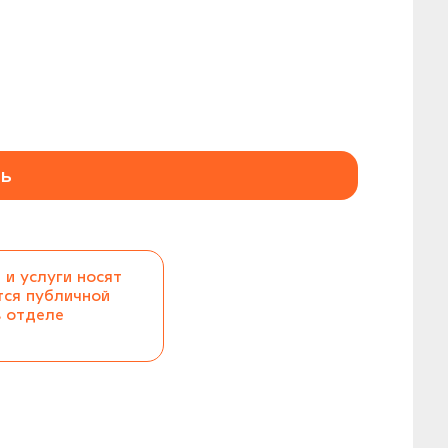
ь
 и услуги носят
тся публичной
в отделе