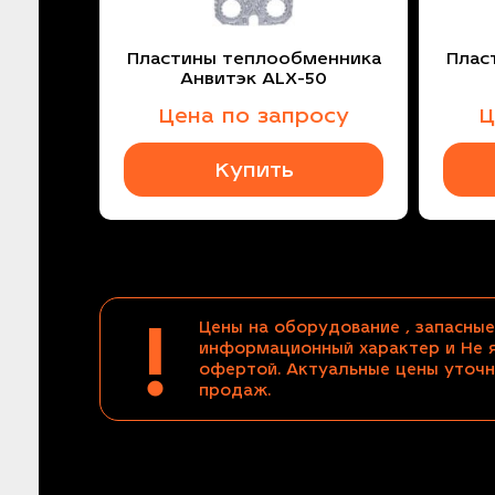
Пластины теплообменника
Плас
Анвитэк ALX-50
Цена по запросу
Ц
Купить
!
Цены на оборудование , запасные
информационный характер и Не 
офертой. Актуальные цены уточн
продаж.