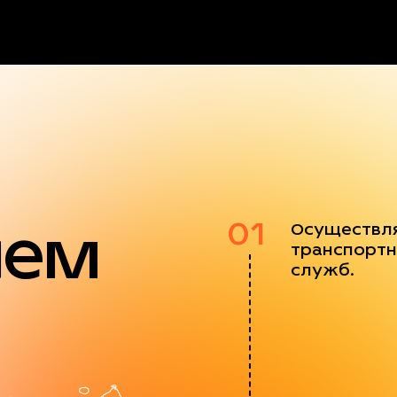
яем
01
Осуществл
транспортн
служб.