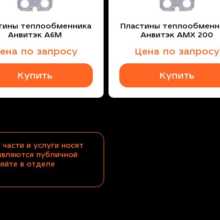
тины теплообменника
Пластины теплообменн
Анвитэк A6M
Анвитэк AMX 200
ена по запросу
Цена по запросу
Купить
Купить
 части и услуги носят
являются публичной
яйте в отделе