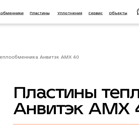
ообменники
Пластины
Уплотнения
Сервис
Объекты
теплообменника Анвитэк AMX 40
Пластины теп
Анвитэк AMX 