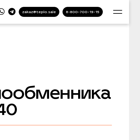
zakaz@teplo.sale
8-800-700-19-15
лообменника
40