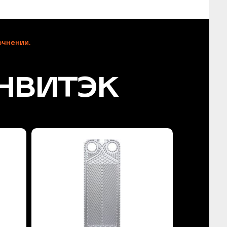
чнении.
нвитэк