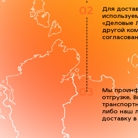
02
Для доста
используе
«Деловые 
другой ко
согласова
03
Мы проинф
отгрузке, 
транспорт
либо наш 
доставку в