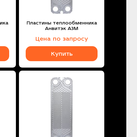
ика
Пластины теплообменника
Анвитэк A3M
Цена по запросу
Купить