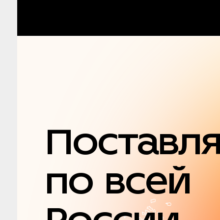
Поставл
по всей
России