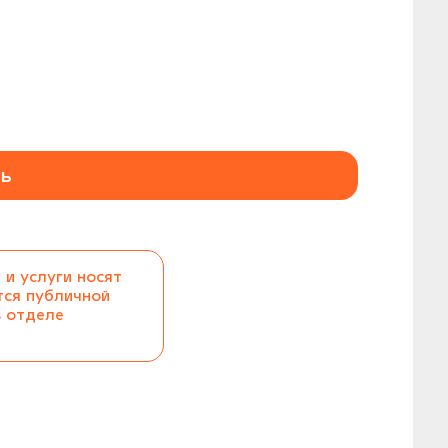
ь
 и услуги носят
тся публичной
в отделе