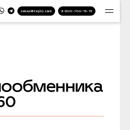
zakaz@teplo.sale
8-800-700-19-15
лообменника
60