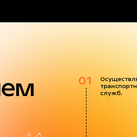
яем
01
Осуществл
транспортн
служб.