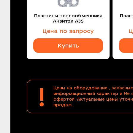
Пластины теплообменника
Плас
Анвитэк A3S
Цена по запросу
Ц
Купить
!
Цены на оборудование , запасные
информационный характер и Не 
офертой. Актуальные цены уточн
продаж.