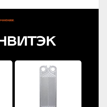
чнении.
нвитэк