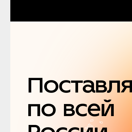
Поставл
по всей
России