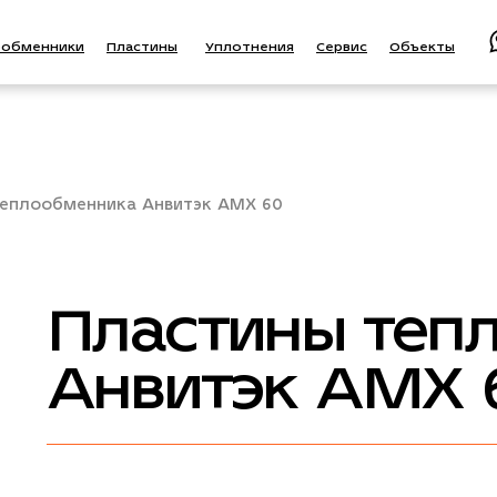
ообменники
Пластины
Уплотнения
Сервис
Объекты
теплообменника Анвитэк AMX 60
Пластины теп
Анвитэк AMX 