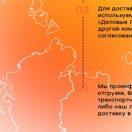
02
Для доста
используе
«Деловые 
другой ко
согласова
03
Мы проинф
отгрузке, 
транспорт
либо наш 
доставку в