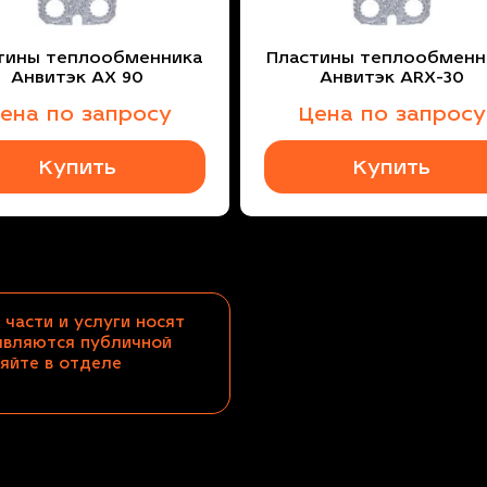
тины теплообменника
Пластины теплообменн
Анвитэк AX 90
Анвитэк ARX-30
ена по запросу
Цена по запросу
Купить
Купить
 части и услуги носят
являются публичной
яйте в отделе