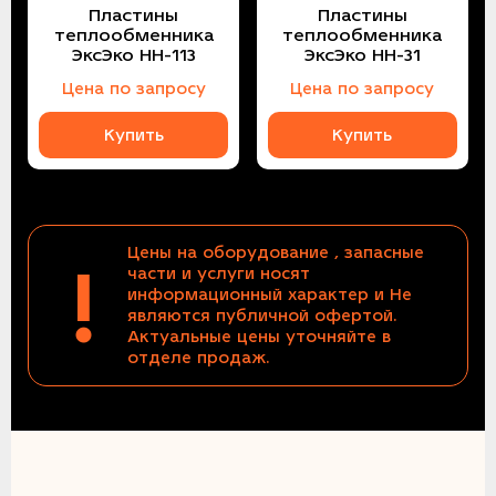
Пластины
Пластины
теплообменника
теплообменника
ЭксЭко НН-113
ЭксЭко НН-31
Цена по запросу
Цена по запросу
Купить
Купить
Цены на оборудование , запасные
!
части и услуги носят
информационный характер и Не
являются публичной офертой.
Актуальные цены уточняйте в
отделе продаж.