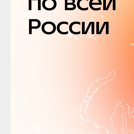
по всей
России