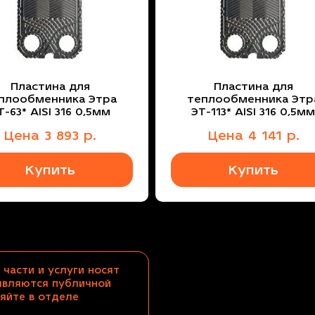
Пластина для
Пластина для
плообменника Этра
теплообменника Этр
Т-63* AISI 316 0,5мм
ЭТ-113* AISI 316 0,5м
Цена
3 893
р.
Цена
4 141
р.
Купить
Купить
 части и услуги носят
являются публичной
яйте в отделе