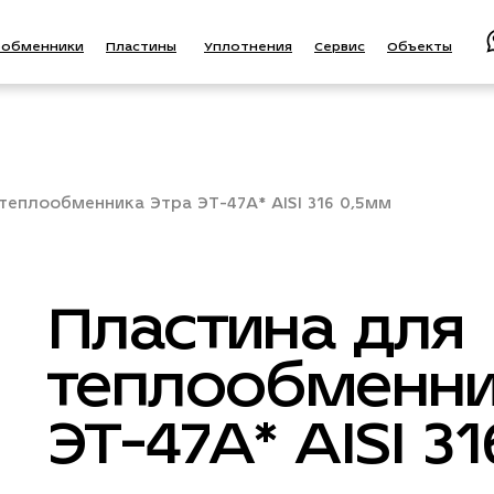
ообменники
Пластины
Уплотнения
Сервис
Объекты
теплообменника Этра ЭТ-47A* AISI 316 0,5мм
Пластина для
теплообменни
ЭТ-47A* AISI 3