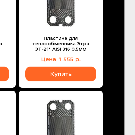
Пластина для
а
теплообменника Этра
м
ЭТ-21* AISI 316 0,5мм
Цена
1 555
р.
Купить