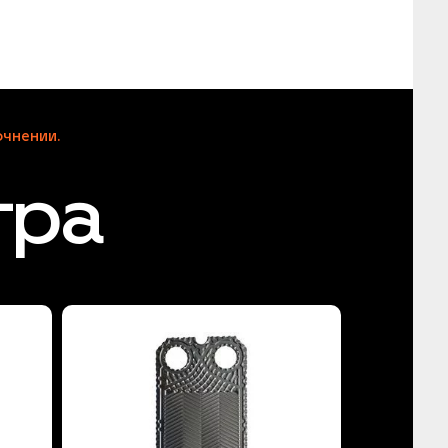
чнении.
тра