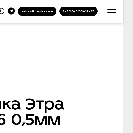
zakaz@teplo.sale
8-800-700-19-15
ка Этра
16 0,5мм