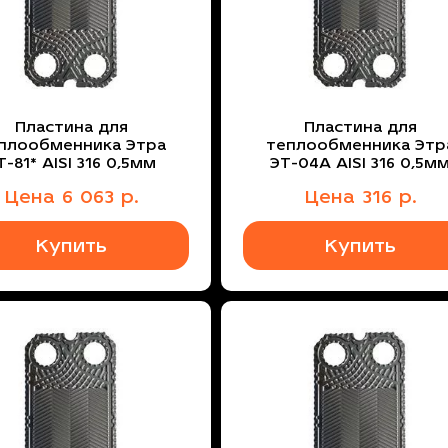
Пластина для
Пластина для
плообменника Этра
теплообменника Этр
Т-81* AISI 316 0,5мм
ЭТ-04A AISI 316 0,5м
Цена
6 063
р.
Цена
316
р.
Купить
Купить