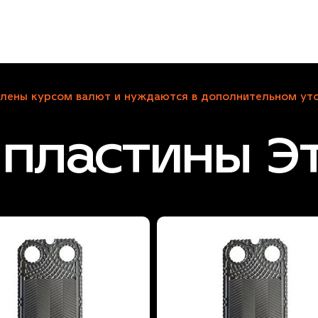
лены курсом валют и нуждаются в дополнительном уто
пластины Э