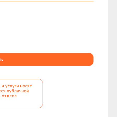
ь
 и услуги носят
тся публичной
в отделе