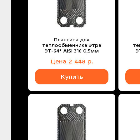
Пластина для
теплообменника Этра
те
ЭТ-64* AISI 316 0,5мм
Э
Цена
2 448
р.
Купить