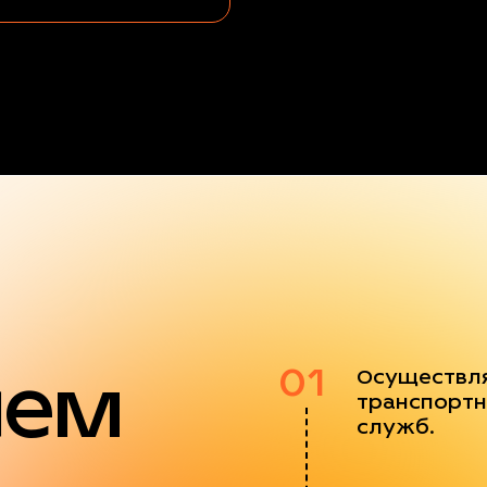
яем
01
Осуществл
транспортн
служб.