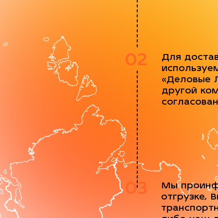
02
Для доста
используе
«Деловые 
другой ко
согласова
03
Мы проинф
отгрузке, 
транспорт