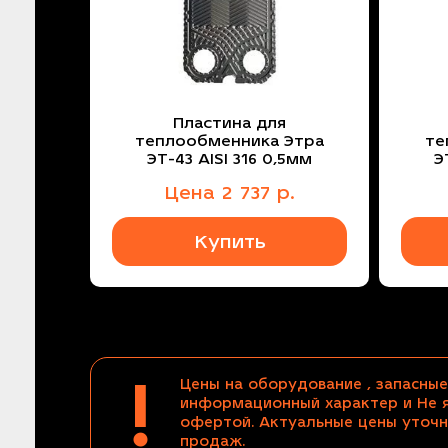
Пластина для
теплообменника Этра
те
ЭТ-43 AISI 316 0,5мм
Э
Цена
2 737
р.
Купить
!
Цены на оборудование , запасные
информационный характер и Не 
офертой. Актуальные цены уточн
продаж.