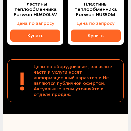
Пластины
Пластины
теплообменника
теплообменника
Forwon HU600LW
Forwon HU650M
Цена по запросу
Цена по запросу
Купить
Купить
Цены на оборудование , запасные
!
части и услуги носят
информационный характер и Не
являются публичной офертой.
Актуальные цены уточняйте в
отделе продаж.