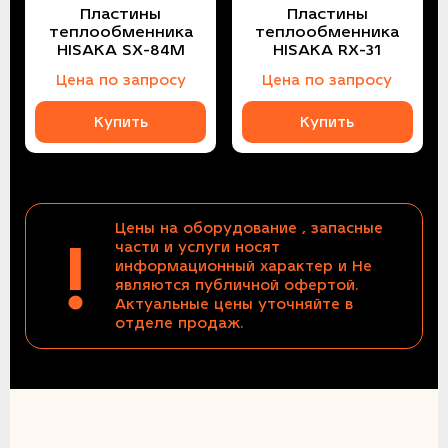
Пластины
Пластины
теплообменника
теплообменника
HISAKA SX-84M
HISAKA RX-31
Цена по запросу
Цена по запросу
Купить
Купить
Цены на оборудование , запасные
!
части и услуги носят
информационный характер и Не
являются публичной офертой.
Актуальные цены уточняйте в
отделе продаж.