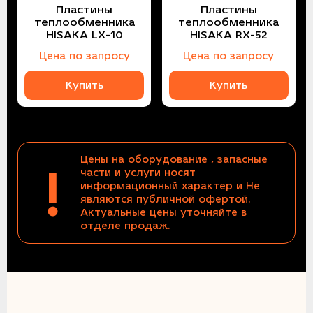
Пластины
Пластины
теплообменника
теплообменника
HISAKA LX-10
HISAKA RX-52
Цена по запросу
Цена по запросу
Купить
Купить
Цены на оборудование , запасные
!
части и услуги носят
информационный характер и Не
являются публичной офертой.
Актуальные цены уточняйте в
отделе продаж.