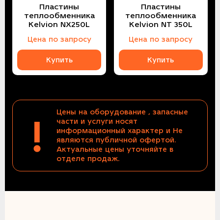
Пластины
Пластины
теплообменника
теплообменника
Kelvion NX250L
Kelvion NT 350L
Цена по запросу
Цена по запросу
Купить
Купить
Цены на оборудование , запасные
!
части и услуги носят
информационный характер и Не
являются публичной офертой.
Актуальные цены уточняйте в
отделе продаж.