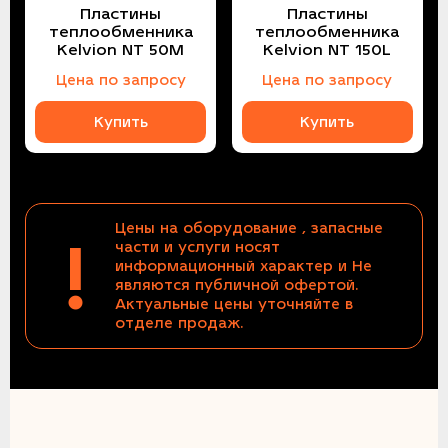
Пластины
Пластины
теплообменника
теплообменника
Kelvion NT 50M
Kelvion NT 150L
Цена по запросу
Цена по запросу
Купить
Купить
Цены на оборудование , запасные
!
части и услуги носят
информационный характер и Не
являются публичной офертой.
Актуальные цены уточняйте в
отделе продаж.