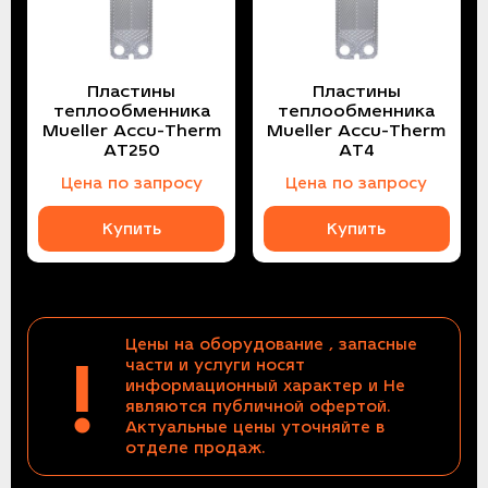
Пластины
Пластины
теплообменника
теплообменника
Mueller Accu-Therm
Mueller Accu-Therm
AT250
AT4
Цена по запросу
Цена по запросу
Купить
Купить
Цены на оборудование , запасные
!
части и услуги носят
информационный характер и Не
являются публичной офертой.
Актуальные цены уточняйте в
отделе продаж.