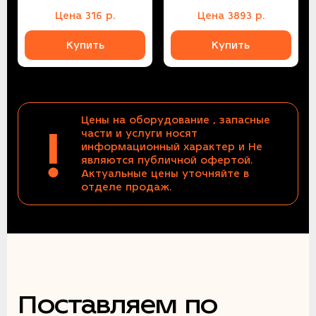
Цена
316
р.
Цена
3893
р.
Купить
Купить
Цены на оборудование , запасные
!
части и услуги носят
информационный характер и Не
являются публичной офертой.
Актуальные цены уточняйте в
отделе продаж.
Поставляем по