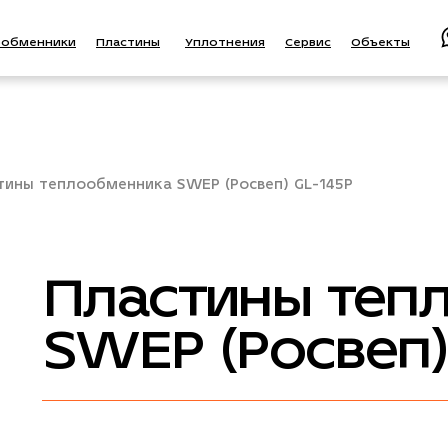
ообменники
Пластины
Уплотнения
Сервис
Объекты
тины теплообменника SWEP (Росвеп) GL-145P
Пластины теп
SWEP (Росвеп)