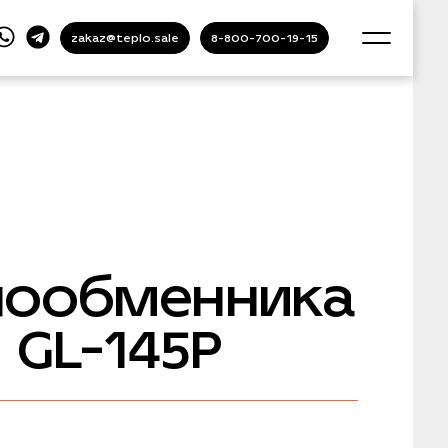
zakaz@teplo.sale
8-800-700-19-15
лообменника
 GL-145P