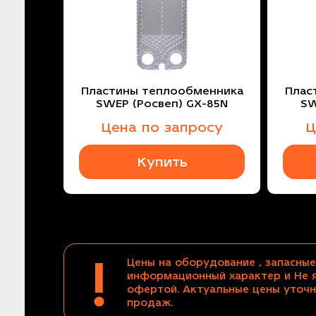
Пластины теплообменника
Плас
SWEP (Росвеп) GX-85N
SW
Цена по запросу
Ц
Купить
!
Цены на оборудование , запасные
информационный характер и Не 
офертой. Актуальные цены уточн
продаж.