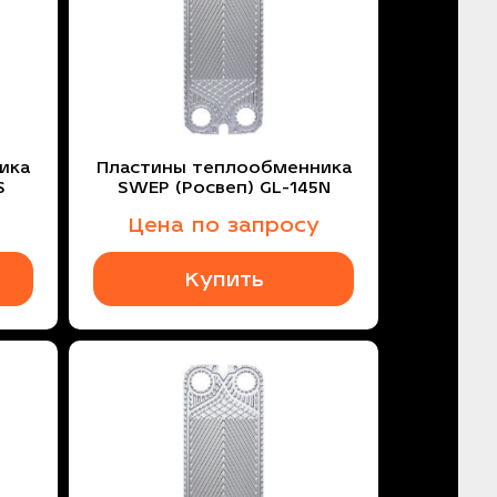
ика
Пластины теплообменника
S
SWEP (Росвеп) GL-145N
Цена по запросу
Купить