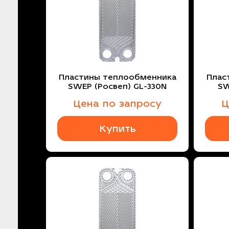
Пластины теплообменника
Плас
SWEP (Росвеп) GL-330N
SW
Цена по запросу
Ц
Купить