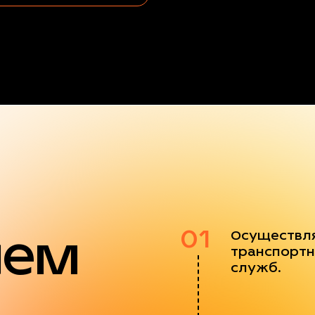
яем
01
Осуществл
транспортн
служб.