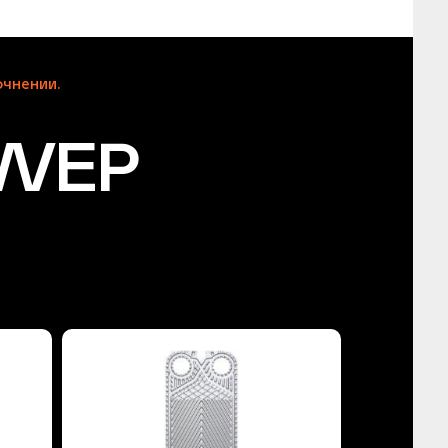
чнении.
SWEP