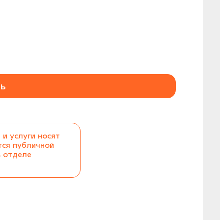
ь
 и услуги носят
тся публичной
в отделе