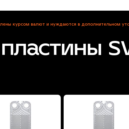
лены курсом валют и нуждаются в дополнительном уто
 пластины 