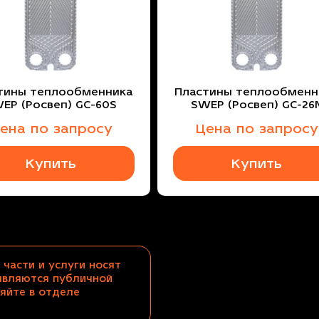
тины теплообменника
Пластины теплообменн
EP (Росвеп) GC-60S
SWEP (Росвеп) GC-26
ена по запросу
Цена по запросу
Купить
Купить
 части и услуги носят
являются публичной
яйте в отделе