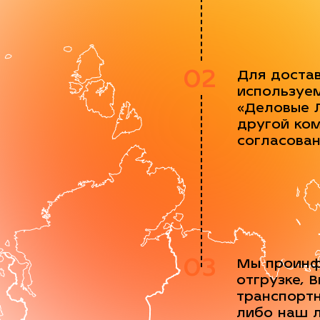
02
Для доста
используе
«Деловые 
другой ко
согласова
03
Мы проинф
отгрузке, 
транспорт
либо наш 