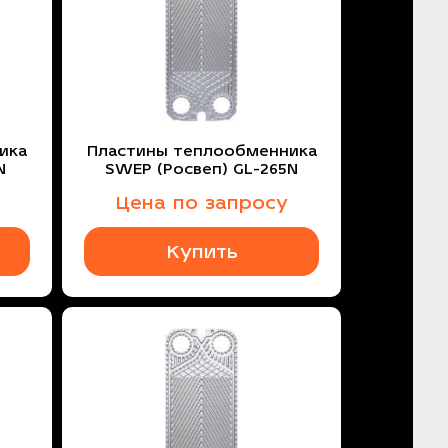
ика
Пластины теплообменника
N
SWEP (Росвеп) GL-265N
Цена по запросу
Купить