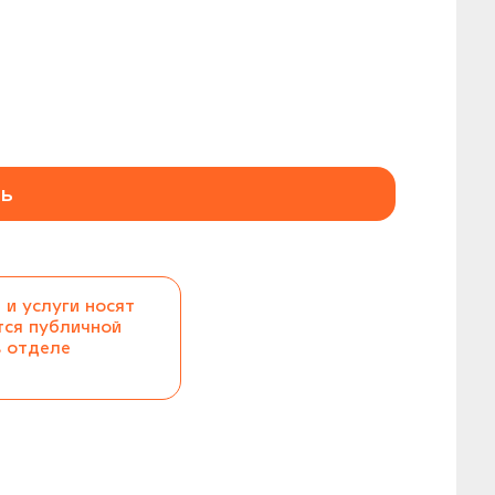
ь
 и услуги носят
тся публичной
в отделе