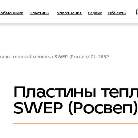
ообменники
Пластины
Уплотнения
Сервис
Объекты
тины теплообменника SWEP (Росвеп) GL-265P
Пластины теп
SWEP (Росвеп)