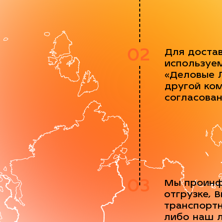
02
Для доста
используе
«Деловые 
другой ко
согласова
03
Мы проинф
отгрузке, 
транспорт
либо наш 