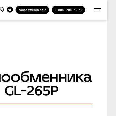
zakaz@teplo.sale
8-800-700-19-15
лообменника
 GL-265P