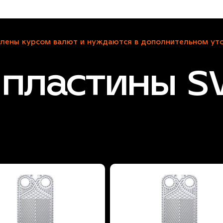
лены курсом валют и нуждаются в дополнительном уто
 пластины 