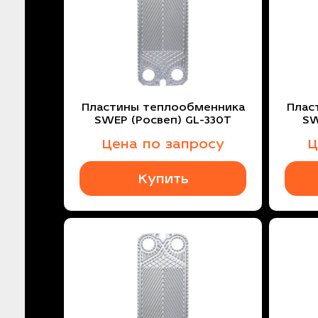
Пластины теплообменника
Плас
SWEP (Росвеп) GL-330T
SW
Цена по запросу
Ц
Купить