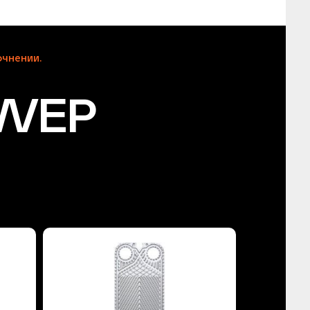
чнении.
SWEP