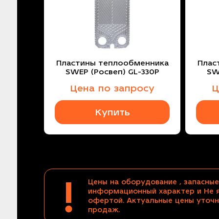
Пластины теплообменника
Плас
SWEP (Росвеп) GL-330P
SW
Цена по запросу
Ц
Купить
!
Цены на оборудование , запасные
информационный характер и Не 
офертой. Актуальные цены уточн
продаж.