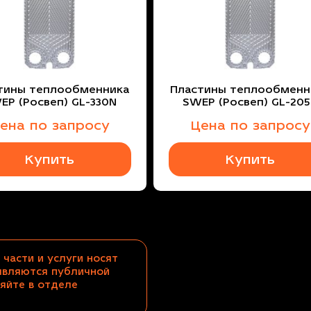
тины теплообменника
Пластины теплообменн
EP (Росвеп) GL-330N
SWEP (Росвеп) GL-20
ена по запросу
Цена по запросу
Купить
Купить
 части и услуги носят
являются публичной
яйте в отделе