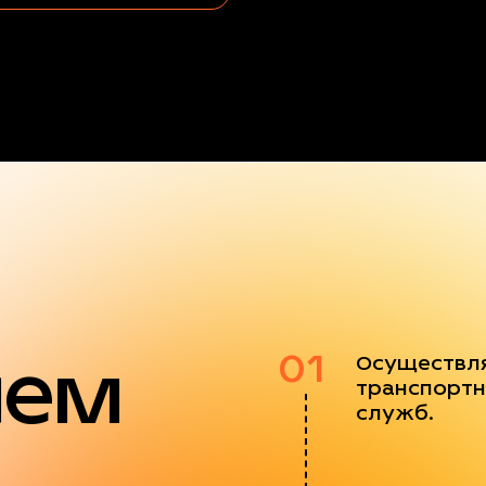
яем
01
Осуществл
транспортн
служб.