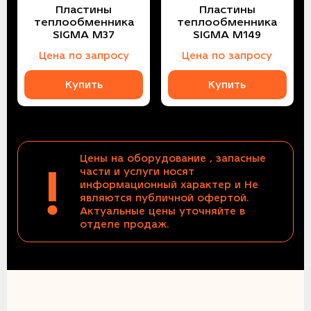
Пластины
Пластины
теплообменника
теплообменника
SIGMA M37
SIGMA M149
Цена по запросу
Цена по запросу
Купить
Купить
Цены на оборудование , запасные
!
части и услуги носят
информационный характер и Не
являются публичной офертой.
Актуальные цены уточняйте в
отделе продаж.