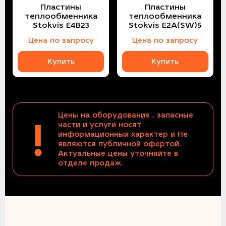
Пластины
Пластины
теплообменника
теплообменника
Stokvis E4B23
Stokvis E2A(SW)5
Цена по запросу
Цена по запросу
Купить
Купить
Цены на оборудование , запасные
!
части и услуги носят
информационный характер и Не
являются публичной офертой.
Актуальные цены уточняйте в
отделе продаж.