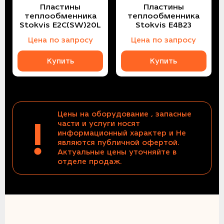
Пластины
Пластины
теплообменника
теплообменника
Stokvis E2C(SW)20L
Stokvis E4B23
Цена по запросу
Цена по запросу
Купить
Купить
Цены на оборудование , запасные
!
части и услуги носят
информационный характер и Не
являются публичной офертой.
Актуальные цены уточняйте в
отделе продаж.