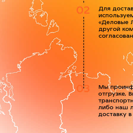
02
Для доста
используе
«Деловые 
другой ко
согласова
03
Мы проинф
отгрузке, 
транспорт
либо наш 
доставку в