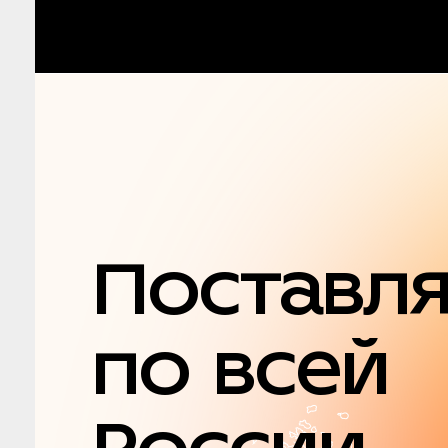
Поставл
по всей
России