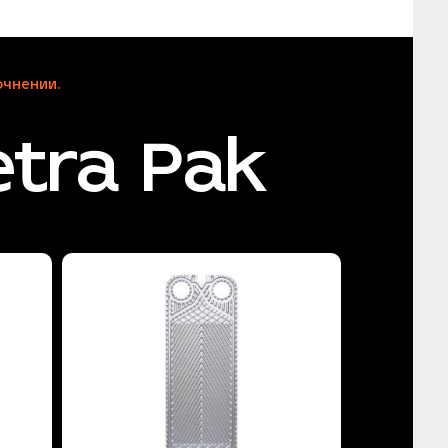
чнении.
tra Pak