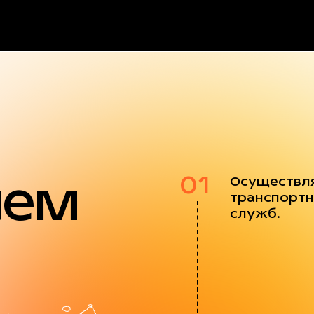
яем
01
Осуществл
транспортн
служб.