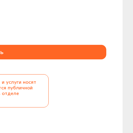
ь
 и услуги носят
тся публичной
в отделе