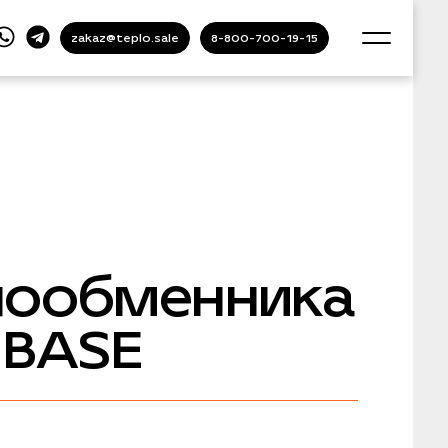
zakaz@teplo.sale
8-800-700-19-15
лообменника
MBASE