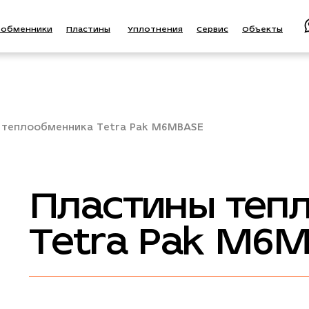
ообменники
Пластины
Уплотнения
Сервис
Объекты
 теплообменника Tetra Pak M6MBASE
Пластины теп
Tetra Pak M6