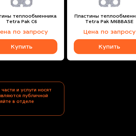
тины теплообменника
Пластины теплообменн
Tetra Pak C6
Tetra Pak M6BBASE
ена по запросу
Цена по запросу
Купить
Купить
 части и услуги носят
являются публичной
яйте в отделе