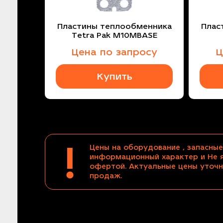
Пластины теплообменника
Плас
Tetra Pak M10MBASE
Цена по запросу
Ц
Купить
!
Цены на оборудование , запасные
информационный характер и Не 
офертой. Актуальные цены уточн
продаж.