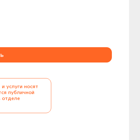
ь
 и услуги носят
тся публичной
в отделе