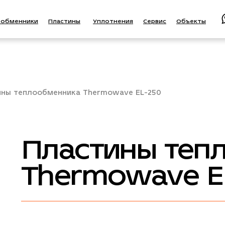
ообменники
Пластины
Уплотнения
Сервис
Объекты
ины теплообменника Thermowave EL-250
Пластины теп
Thermowave E