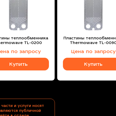
тины теплообменника
Пластины теплообменн
hermowave TL-0200
Thermowave TL-009
ена по запросу
Цена по запросу
Купить
Купить
 части и услуги носят
являются публичной
яйте в отделе