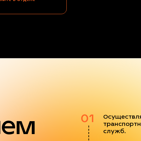
яем
01
Осуществл
транспортн
служб.