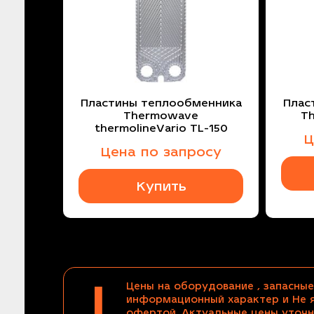
Пластины теплообменника
Плас
Thermowave
T
thermolineVario TL-150
Ц
Цена по запросу
Купить
!
Цены на оборудование , запасные
информационный характер и Не 
офертой. Актуальные цены уточн