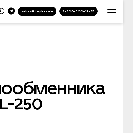
zakaz@teplo.sale
8-800-700-19-15
лообменника
L-250