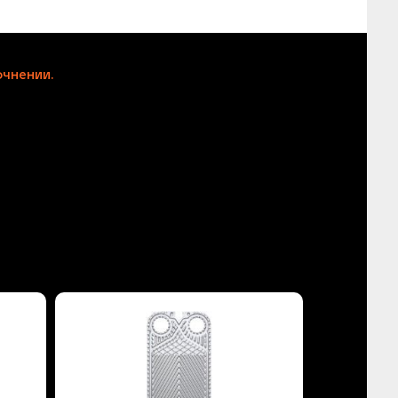
чнении.