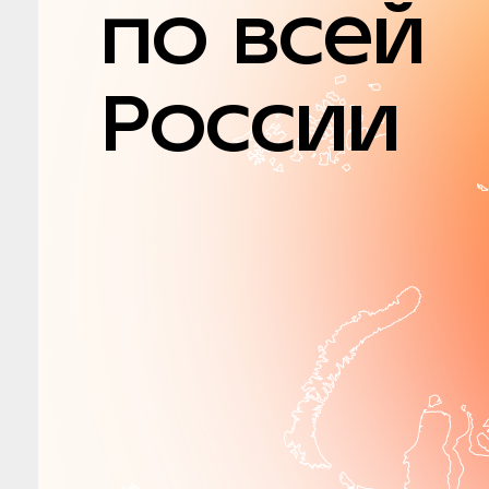
по всей
России