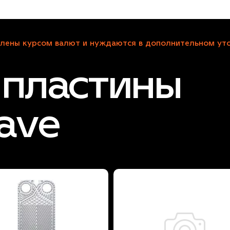
лены курсом валют и нуждаются в дополнительном уто
пластины
ave