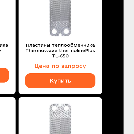
ика
Пластины теплообменника
0
Thermowave thermolinePlus
TL-650
Цена по запросу
Купить