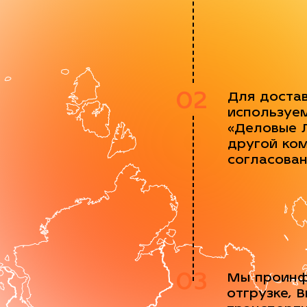
02
Для доста
используе
«Деловые 
другой ко
согласова
03
Мы проинф
отгрузке, 